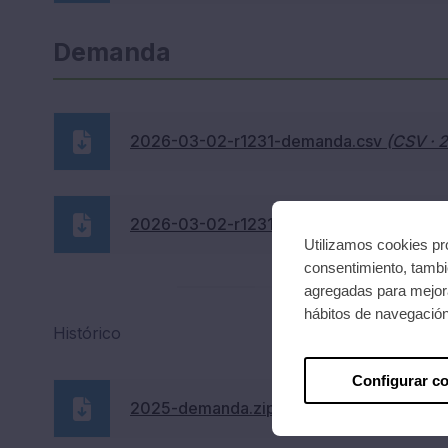
Demanda
2026-03-02-r1231-demanda.csv
(CSV · 
2026-03-02-r1231-demanda.xlsx
(XLSX ·
Utilizamos cookies pro
consentimiento, tambié
agregadas para mejora
hábitos de navegació
Histórico
Configurar c
2025-demanda.zip
(ZIP · 124,83 KB)