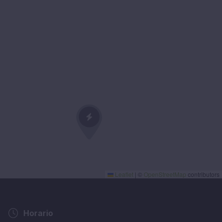
Leaflet
|
©
OpenStreetMap
contributors
Horario