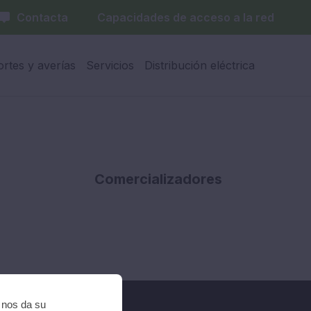
Contacta
Capacidades de acceso a la red
ortes y averías
Servicios
Distribución eléctrica
Comercializadores
i nos da su