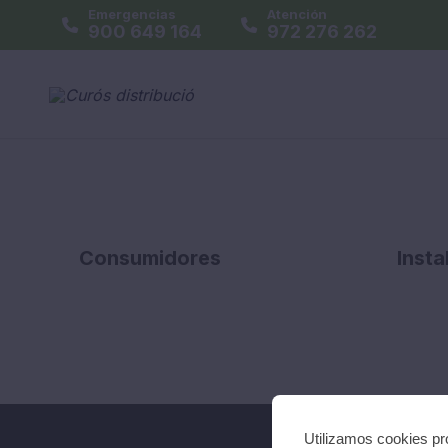
Emergencias
Atención
900 649 164
972 276 262
Consumidores
Insta
Utilizamos cookies pro