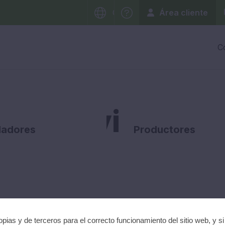
Área cliente
CATALÀ
CASTELLANO
C
Servicios
ladores
Productores
pias y de terceros para el correcto funcionamiento del sitio web, y s