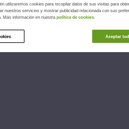
n utilizaremos cookies para recopilar datos de sus visitas para obte
Bassols distribució Banyoles
r nuestros servicios y mostrar publicidad relacionada con sus prefer
Carrer de la Llibertat, 143
n. Más información en nuestra
política de cookies
.
17820 Banyoles
ookies
Aceptar tod