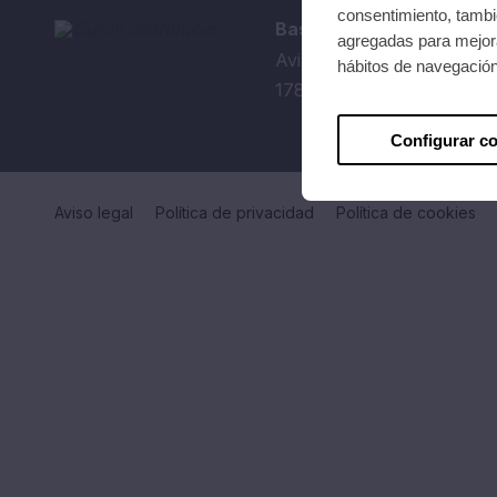
consentimiento, tambié
Bassols distribució Olot
agregadas para mejora
Avinguda de Girona, 2
hábitos de navegació
17800 Olot
Configurar c
Aviso legal
Política de privacidad
Política de cookies