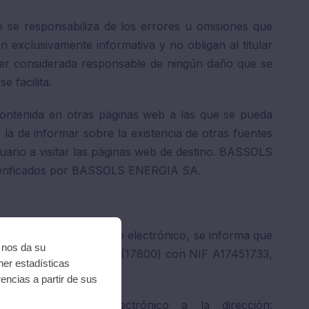
se responsabiliza de los errores u omisiones que
 exclusivamente informativa y no obligan al titular
er considerada responsable de ningún daño que se
e facilita.
ontenida en otras páginas web a las que se pueda
la de informar sobre la existencia de otras fuentes
suario a visitar las páginas web de destino. BASSOLS
 verificados por BASSOLS ENERGIA SA.
de información y comercio electrónico, se informa que
i nos da su
ot, Av. Girona, núm. 2, (17800) con NIF A17451733,
ner estadísticas
encias a partir de sus
dio de correo electrónico a la dirección: