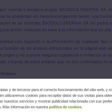
 por cuenta e iniciativa propia. BASSOLS ENERGIA SA no 
ue se presentan en bassolsenergia.com tienen una función
eptación de un contrato. BASSOLS ENERGIA SA no podrá s
nguna acción realizada en base a la información que en ella s
lidad con respecto a la información de cualquier tipo c
 función de los enlaces introducidos en la página web es 
e origen y no supone ninguna sugerencia o invitación al u
ido a través de estos enlaces que no son controlados ni
ctrónico
Ley 34/2002, del 11 de julio, de servicios de la sociedad 
pias y de terceros para el correcto funcionamiento del sitio web, y s
eb es la sociedad “BASSOLS ENERGIA, SA”, domiciliada a Ol
n utilizaremos cookies para recopilar datos de sus visitas para obte
mo 836, folio 208, full GI-15.891.
r nuestros servicios y mostrar publicidad relacionada con sus prefer
n. Más información en nuestra
política de cookies
.
fectiva con la empresa se puede realizar por me