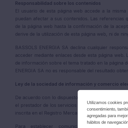
Responsabilidad sobre los contenidos
El usuario de esta página web accede a la misma
puedan afectar a sus contenidos. Las referencias q
de la página web hasta la confirmación de la ac
derive de la utilización de esta página web, ni de ni
BASSOLS ENERGIA SA declina cualquier responsabi
acceder mediante enlaces desde esta página web. La
de información sobre el tema tratado en la página d
ENERGIA SA no es responsable del resultado obten
Ley de la sociedad de información y comercio ele
De acuerdo con lo dispuesto en el artículo 10 de la 
Utilizamos cookies pro
el prestador de los servicios ofertados en esta w
consentimiento, tambié
inscrita en el Registro Mercantil de Girona, en el To
agregadas para mejora
hábitos de navegació
Para establecer comunicación directa y e