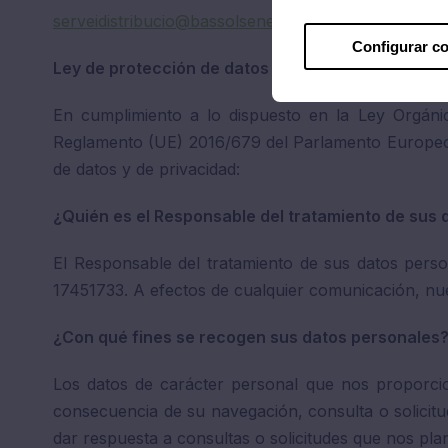
serveidistribucio@bassolsenergia.com
, por teléfono
Configurar c
Ley de protección de datos de carácter personal
En cumplimiento a lo dispuesto en la Ley Orgánic
Reglamento (UE) 2016/679 del Parlamento Europeo y 
de datos y de privacidad:
¿Quién es el Responsable del tratamiento de sus
El Responsable del tratamiento de sus datos per
17451733. A efectos de cualquier comunicación, nu
¿Con qué fines se recogen sus datos personales
Los datos de carácter personal que nos proporc
consecuencia de su navegación, consulta o solicitud
dar respuesta a consultas o solicitudes que nos pl