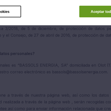
: +34 972 27 62 62 o por correo dirigido al domicilio de la 
ookies
Aceptar tod
a 3/2018, de 5 de diciembre, de protección de datos per
el Consejo, de 27 de abril de 2016, de protección de dat
 datos personales?
sonales es “BASSOLS ENERGIA, SA” domiciliada en Olot (
estro correo electrónico es bassols@bassolsenergia.com.
?
ione a través de nuestra página web, así como los da
 realizada a través de la página web , serán recogidas con
antee así como para enviar información relacionada que cr