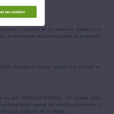
sociedad.
as las cookies
sonales y garantía de los derechos digitales y el
os, le informamos de nuestra política de protección
17800), Avenida de Girona, número 2 y con NIF A-
tos a los que “BASSOLS ENERGIA, SA” acceda como
 el fin de poder prestar los servicios contratados y
eamos que puede ser de su interés.