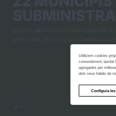
22 MUNICIPIS
SUBMINISTRA
Donem servei a les comarques de la 
el Ripollès, l'Alt Empordà i el Pla de l
Utilitzem cookies pròp
consentiment, també f
agregades per millorar
dels seus hàbits de n
Configura les