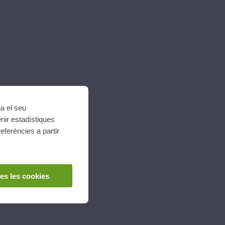
na el seu
nir estadístiques
eferències a partir
es les cookies