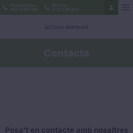
Emergències
Atenció
900 649 164
972 276 262
Contacta
Posa't en contacte amb nosaltres