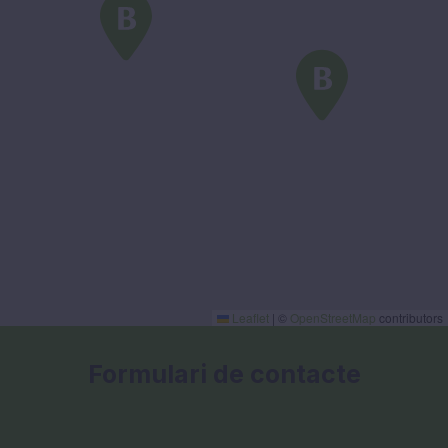
Leaflet
|
©
OpenStreetMap
contributors
Formulari de contacte