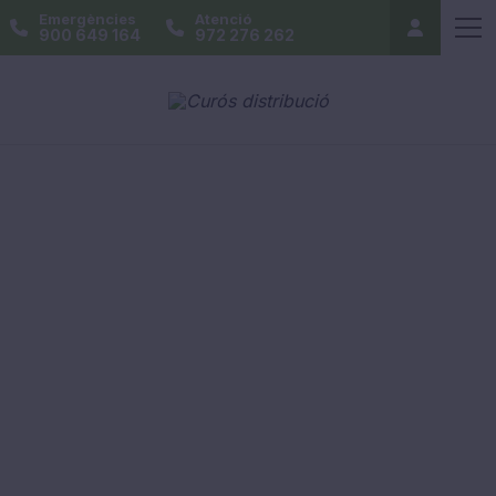
Emergències
Atenció
900 649 164
972 276 262