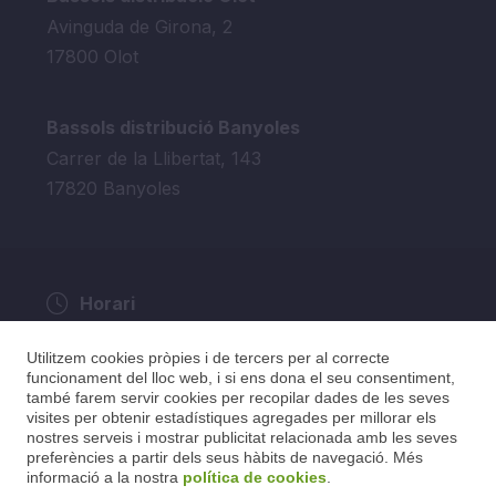
Avinguda de Girona, 2
17800 Olot
Bassols distribució Banyoles
Carrer de la Llibertat, 143
17820 Banyoles
Horari
De dilluns a dijous: 9.00h a 13.30h i de 15h a
Utilitzem cookies pròpies i de tercers per al correcte
17h
funcionament del lloc web, i si ens dona el seu consentiment,
Divendres de 9.00h a 15h.
també farem servir cookies per recopilar dades de les seves
visites per obtenir estadístiques agregades per millorar els
nostres serveis i mostrar publicitat relacionada amb les seves
preferències a partir dels seus hàbits de navegació. Més
informació a la nostra
política de cookies
.