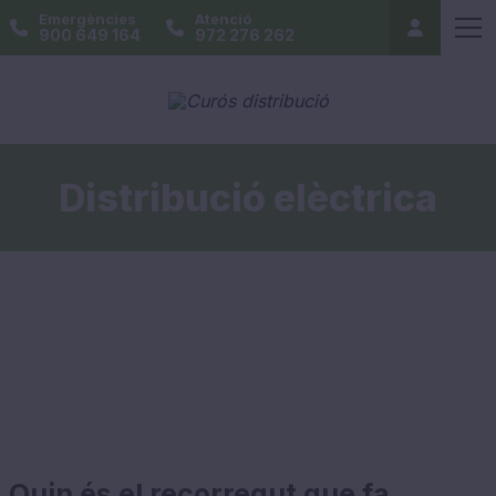
Emergències
Atenció
900 649 164
972 276 262
Distribució elèctrica
Quin és el recorregut que fa