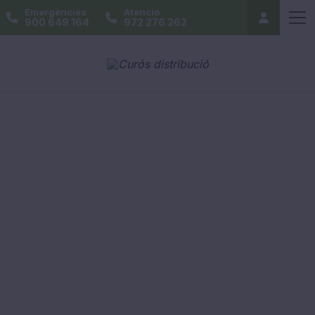
Emergències
Atenció
900 649 164
972 276 262