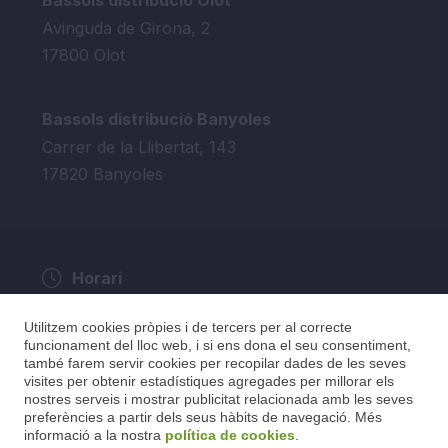
Bassols distribució Olot
Avinguda de Girona, 2
17800 Olot
Bassols distribució Banyoles
Carrer de la Llibertat, 143
17820 Banyoles
Horari
De dilluns a dijous: 9.00h a 13.30h i de 15h a
Utilitzem cookies pròpies i de tercers per al correcte
17h
funcionament del lloc web, i si ens dona el seu consentiment,
Divendres de 9.00h a 15h.
també farem servir cookies per recopilar dades de les seves
visites per obtenir estadístiques agregades per millorar els
nostres serveis i mostrar publicitat relacionada amb les seves
preferències a partir dels seus hàbits de navegació. Més
informació a la nostra
política de cookies
.