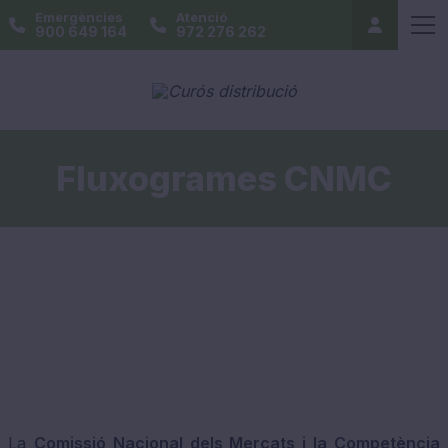
Emergències
Atenció
900 649 164
972 276 262
Fluxogrames CNMC
La
Comissió Nacional dels Mercats i la Competència