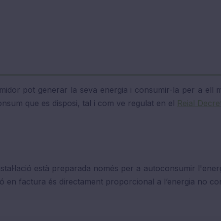
dor pot generar la seva energia i consumir-la per a ell ma
onsum que es disposi, tal i com ve regulat en el
Reial Decr
nstal·lació està preparada només per a autoconsumir l'energ
ció en factura és directament proporcional a l’energia no c