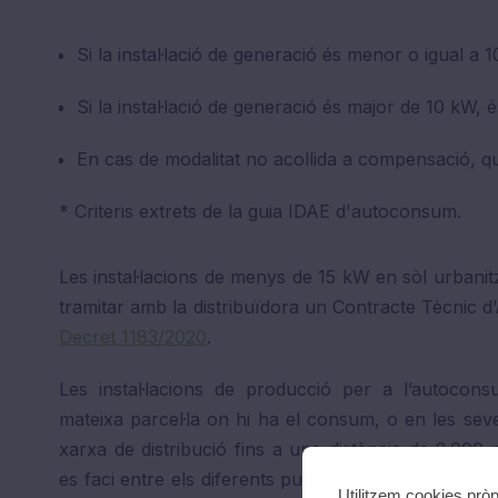
Si la instal·lació de generació és menor o igual a 
Si la instal·lació de generació és major de 10 kW, és
En cas de modalitat no acollida a compensació, qu
* Criteris extrets de la guia IDAE d'autoconsum.
Les instal·lacions de menys de 15 kW en sòl urban
tramitar amb la distribuïdora un Contracte Tècnic 
Decret 1183/2020
.
Les instal·lacions de producció per a l’autocon
mateixa parcel·la on hi ha el consum, o en les seve
xarxa de distribució fins a una distància de 2.000 
es faci entre els diferents punts beneficiats s’ha de n
Utilitzem cookies pròp