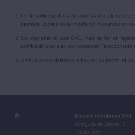
Fer la sol·licitud d'alta de codi CAU (codi autoco
memòria tècnica de la instal·lació. Nosaltres en rev
Un cop amb el codi CAU, han de fer el registre 
notificació que ja es pot connectar l’autoconsum a x
Amb la comercialitzadora hauran de pactar el contr
Bassols distribució Olot
Avinguda de Girona, 2
17800 Olot