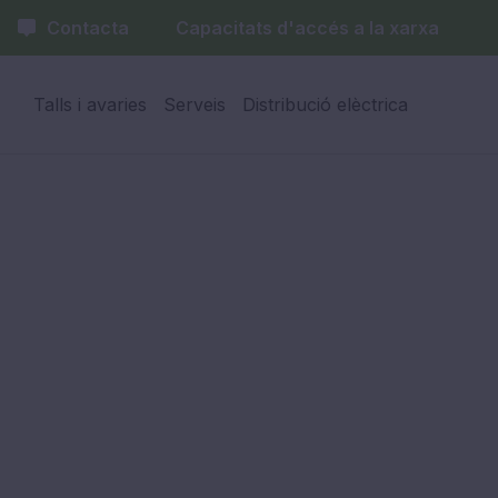
Contacta
Capacitats d'accés a la xarxa
Talls i avaries
Serveis
Distribució elèctrica