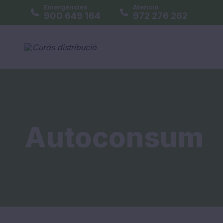
Emergències
Atenció
900 649 164
972 276 262
Autoconsum