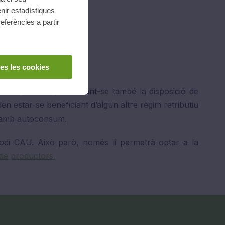
nir estadístiques
eferències a partir
es les cookies
kW (inclosos) estalviant-se també la disposició de
n estar-se beneficiant d’algun altre règim retributiu
ió amb autoconsum.
codi CAU. Això però, només li permetrà optar a la
 de productors.