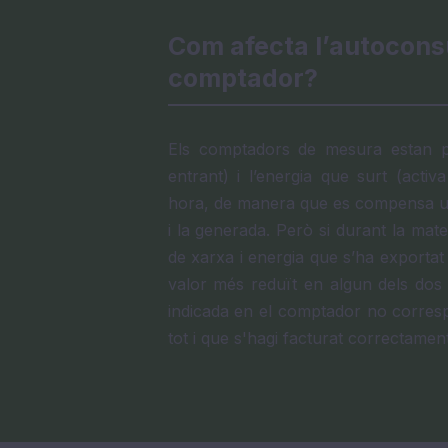
Com afecta l’autocons
comptador?
Els comptadors de mesura estan pre
entrant) i l’energia que surt (acti
hora, de manera que es compensa una
i la generada. Però si durant la mat
de xarxa i energia que s’ha exportat 
valor més reduït en algun dels dos 
indicada en el comptador no corresp
tot i que s'hagi facturat correctament