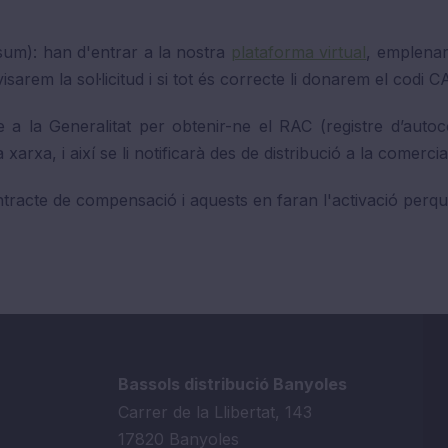
nsum): han d'entrar a la nostra
plataforma virtual
, emplenar 
isarem la sol·licitud i si tot és correcte li donarem el codi C
a la Generalitat per obtenir-ne el RAC (registre d’autoc
arxa, i així se li notificarà des de distribució a la comercia
acte de compensació i aquests en faran l'activació perquè s
Bassols distribució Banyoles
Carrer de la Llibertat, 143
17820 Banyoles