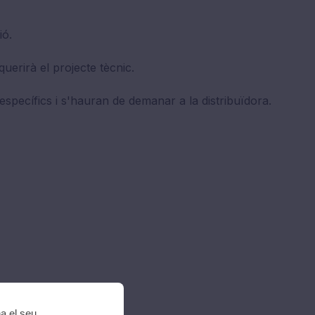
ió.
querirà el projecte tècnic.
specífics i s'hauran de demanar a la distribuïdora.
na el seu