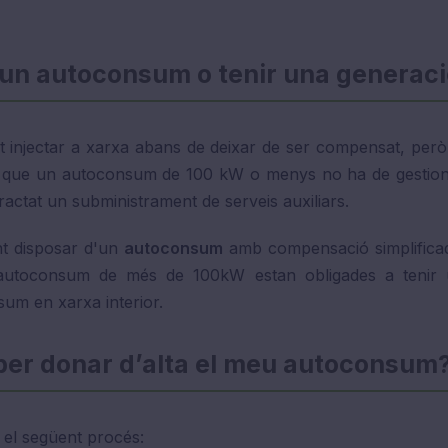
 un autoconsum o tenir una generac
ot injectar a xarxa abans de deixar de ser compensat, però
tius, que un autoconsum de 100 kW o menys no ha de gestion
ractat un subministrament de serveis auxiliars.
nt disposar d'un
autoconsum
amb compensació simplificad
 d'autoconsum de més de 100kW estan obligades a tenir 
um en xarxa interior.
per donar d’alta el meu autoconsum
 el següent procés: