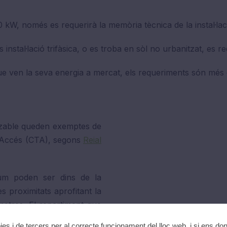
10 kW, només es requerirà la memòria tècnica de la instal·lac
 instal·lació trifàsica, o es troba en sòl no urbanitzat, es re
e ven la seva energia a mercat, els requeriments són més e
itzable queden exemptes de
d’Accés (CTA), segons
Reial
sum poden ser dins de la
s proximitats aprofitant la
metres. El repartiment que
otificar a la distribuïdora.
ies i de tercers per al correcte funcionament del lloc web, i si ens do