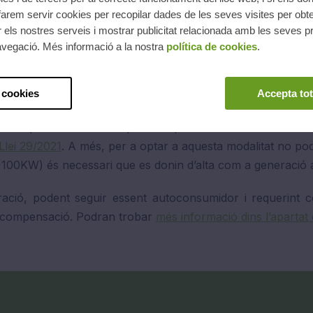
ges per cada CUPS, o amb
arem servir cookies per recopilar dades de les seves visites per obte
. Per acollir-se a aquesta
 els nostres serveis i mostrar publicitat relacionada amb les seves pr
 comptador específic per a
avegació. Més informació a la nostra
política de cookies
.
 cookies
Accepta tot
s poden arribar a optar a aquesta modalitat fins a 100 
Llei 29/2021
. A més, per a optar a aquesta modalitat no pode
a (>100KW) és necessari que es donin d’alta com a generac
ació, podent seguir essent autoconsumidor i requerint 
a compensació. Podran trobar
més informació dins l’apartat