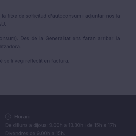
la fitxa de sol·licitud d'autoconsum i adjuntar-nos la
AU.
onsum). Des de la Generalitat ens faran arribar la
litzadora.
e li vegi reflectit en factura.
Horari
De dilluns a dijous: 9.00h a 13.30h i de 15h a 17h
Divendres de 9.00h a 15h.