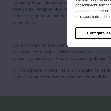
Aquest pot ser, de manera general en percentat
consentiment, també f
coeficients variables que s'ajustin a nivell horari
agregades per millorar
modalitat d'autoconsum és necessari disposar d’un
dels seus hàbits de n
la generació.
Configura les
Els autoconsums amb compensació simplificada nomé
garanties econòmiques indicades en el
Reial Decret 
específic o addicional. A partir d’aquesta potènci
El procediment a seguir serà com a alta de gener
modalitat autoconsum amb excedents no acollida 