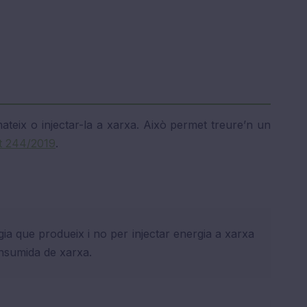
teix o injectar-la a xarxa. Això permet treure’n un
et 244/2019
.
ia que produeix i no per injectar energia a xarxa
onsumida de xarxa.