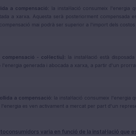
lida a compensació
: la instal·lació consumeix l'energia
ectada a xarxa. Aquesta serà posteriorment compensada en
compensació mai podrà ser superior a l'import dels costos 
 compensació - col·lectiu):
la instal·lació està disposa
'energia generada i abocada a xarxa, a partir d'un prorrate
ollida a compensació
: la instal·lació consumeix l'energia 
 l'energia es ven activament a mercat per part d'un repres
oconsumidors varia en funció de la instal·lació que es 