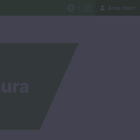
Àrea client
CATALÀ
CASTELLANO
sura