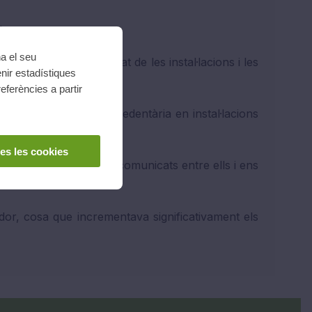
tres.
na el seu
com millorar la seguretat de les instal·lacions i les
nir estadístiques
eferències a partir
xarxa de l’energia excedentària en instal·lacions
es les cookies
xa permet que estiguin comunicats entre ells i ens
ador, cosa que incrementava significativament els