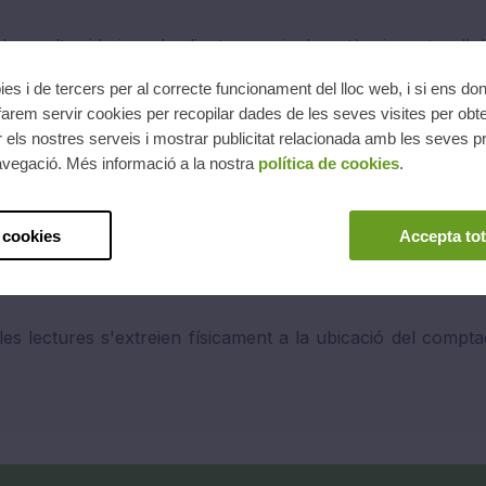
ora, altes i baixes de clients, canvis de potència, entre d'al
ies i de tercers per al correcte funcionament del lloc web, i si ens do
l·ligents permeten millorar la detecció de frau elèctric així 
arem servir cookies per recopilar dades de les seves visites per obte
 els nostres serveis i mostrar publicitat relacionada amb les seves pr
avegació. Més informació a la nostra
política de cookies
.
bidireccionals, de manera que permeten llegir la injecció a 
nòmica.
 cookies
Accepta tot
ció amb el client final i els elements que conformen la xar
ió.
les lectures s'extreien físicament a la ubicació del compt