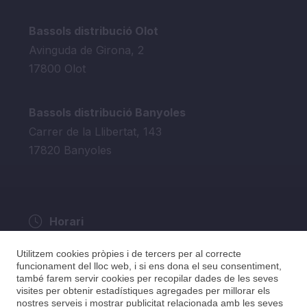
Bassols distribució Olot
Avinguda de Girona, 2
17800 Olot
Bassols distribució Banyoles
Carrer de la Llibertat, 143
17820 Banyoles
Horari
De dilluns a dijous: 9.00h a 13.30h i de 15h a
Utilitzem cookies pròpies i de tercers per al correcte
17h
funcionament del lloc web, i si ens dona el seu consentiment,
Divendres de 9.00h a 15h.
també farem servir cookies per recopilar dades de les seves
visites per obtenir estadístiques agregades per millorar els
nostres serveis i mostrar publicitat relacionada amb les seves