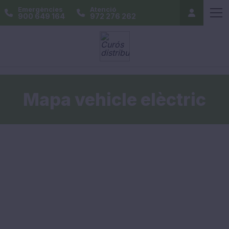
/web-distribucio/ECU/pr-vehicle-electric
Emergències
Atenció
900 649 164
972 276 262
Mapa vehicle elèctric