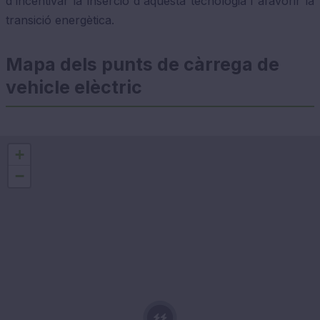
d'incentivar la inserció d'aquesta tecnologia i afavorir la
transició energètica.
Mapa dels punts de càrrega de
vehicle elèctric
+
−