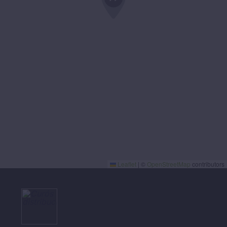
Leaflet
|
©
OpenStreetMap
contributors