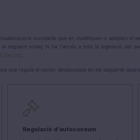
a actualitzacions constants que en modifiquen o adapten el
n el següent enllaç hi ha l'accés a tota la legislació del s
i Elèctric
.
iva que regula el sector desglossada en els següents aparta
Regulació d’autoconsum