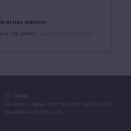
b el risc elèctric
 el risc elèctric.
Reial Decret 614/2001
.
Horari
De dilluns a dijous: 9.00h a 13.30h i de 15h a 17h
Divendres de 9.00h a 15h.