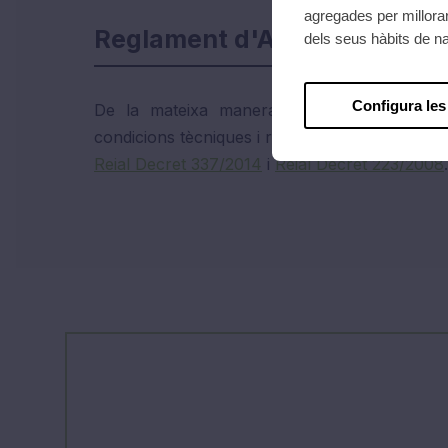
agregades per millorar
Reglament d'Alta Tensió
dels seus hàbits de n
Configura les
De la mateixa manera que en la baixa ten
condicions tècniques i requisits per a les instal
Reial Decret 337/2014
i
Reial Decret 223/2008
.