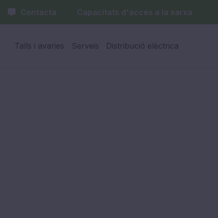
Contacta
Capacitats d'accés a la xarxa
Talls i avaries
Serveis
Distribució elèctrica