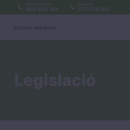
Emergències
Atenció
900 649 164
972 276 262
Legislació