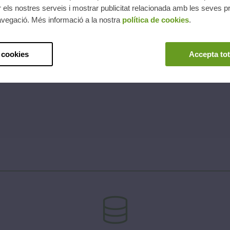
 els nostres serveis i mostrar publicitat relacionada amb les seves pr
avegació. Més informació a la nostra
política de cookies
.
 cookies
Accepta tot
sió, en alta tensió es regula les
·lacions que treballin per sobre d'1kV.