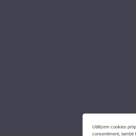
Utilitzem cookies pròp
consentiment, també f