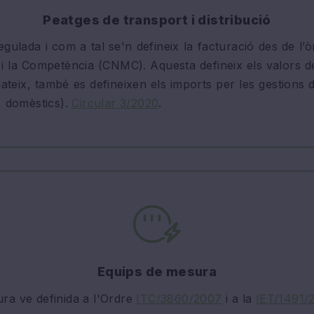
Peatges de transport i distribució
 regulada i com a tal se'n defineix la facturació des de 
i la Competència (CNMC). Aquesta defineix els valors de
 mateix, també es defineixen els imports per les gestions d
, domèstics).
Circular 3/2020
.
Equips de mesura
ra ve definida a l'Ordre
ITC/3860/2007
i a la
IET/1491/