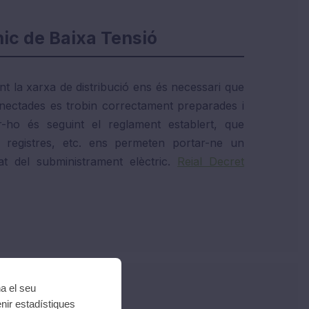
ic de Baixa Tensió
t la xarxa de distribució ens és necessari que
onnectades es trobin correctament preparades i
r-ho és seguint el reglament establert, que
ns, registres, etc. ens permeten portar-ne un
at del subministrament elèctric.
Reial Decret
na el seu
nir estadístiques