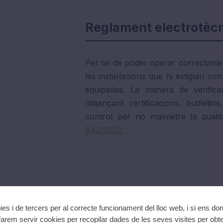
Reglament electrotècn
Per tal de poder operar correctamen
les instal·lacions que hi estiguin c
equipades. La manera de verifica
mitjançant certificacions, butlleti
control per no malmetre la qualit
842/2002.
ies i de tercers per al correcte funcionament del lloc web, i si ens do
arem servir cookies per recopilar dades de les seves visites per obte