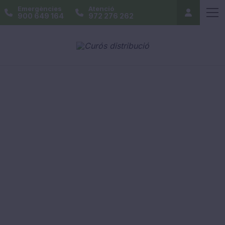
Emergències
Atenció
900 649 164
972 276 262